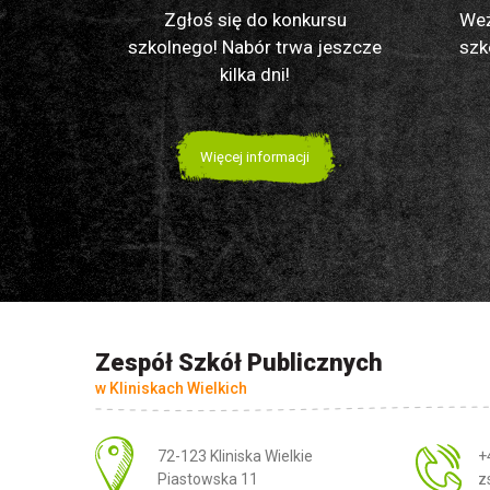
Zgłoś się do konkursu
Weź
szkolnego! Nabór trwa jeszcze
szk
kilka dni!
Więcej informacji
Zespół Szkół Publicznych
w Kliniskach Wielkich
Adres pocztowy:
72-123 Kliniska Wielkie
+
Piastowska 11
z