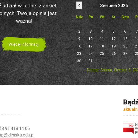
‹
 udział w jednej z ankiet
Sierpień 2026
olnych! Twoja opinia jest
Ndz
Pn
Wt
Śr
Czw
P
ważna!
2
3
4
5
6
9
10
11
12
13
1
Więcej informacji
16
17
18
19
20
2
23
24
25
26
27
2
30
31
Dzisiaj: Sobota, Sierpień 8, 20
Bądź
aktualn
48 91 418 14 06
sp@kliniska.edu.pl