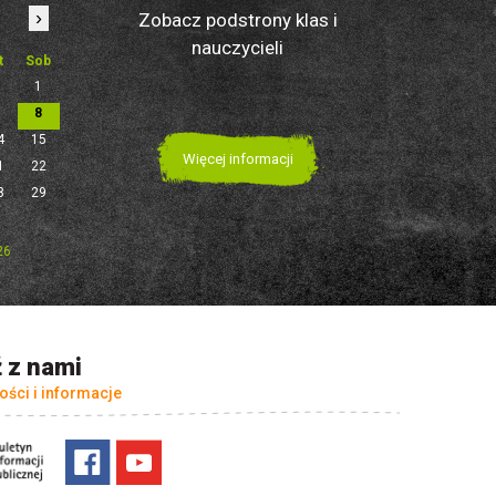
›
Zobacz podstrony klas i
nauczycieli
t
Sob
1
7
8
4
15
Więcej informacji
1
22
8
29
26
 z nami
ości i informacje