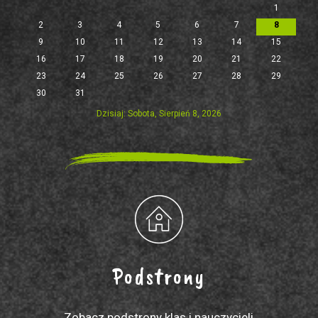
1
2
3
4
5
6
7
8
9
10
11
12
13
14
15
16
17
18
19
20
21
22
23
24
25
26
27
28
29
30
31
Dzisiaj: Sobota, Sierpień 8, 2026
Podstrony
Zobacz podstrony klas i nauczycieli