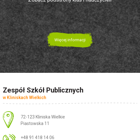
Więcej informacji
Zespół Szkół Publicznych
w Kliniskach Wielkich
Adres pocztowy:
72-123 Kliniska Wielkie
Piastowska 11
+48 91 418 14 06