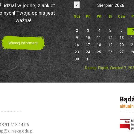
‹
 udział w jednej z ankiet
Sierpień 2026
olnych! Twoja opinia jest
Ndz
Pn
Wt
Śr
Czw
P
ważna!
2
3
4
5
6
9
10
11
12
13
1
Więcej informacji
16
17
18
19
20
2
23
24
25
26
27
2
30
31
Dzisiaj: Piątek, Sierpień 7, 20
Bądź
aktualn
48 91 418 14 06
sp@kliniska.edu.pl