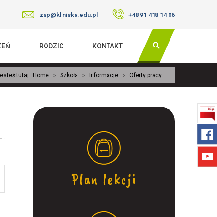
zsp@kliniska.edu.pl
+48 91 418 14 06
ZEŃ
RODZIC
KONTAKT
>
>
>
esteś tutaj:
Home
Szkoła
Informacje
Oferty pracy ...
Plan lekcji