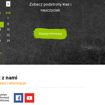
›
Zobacz podstrony klas i
nauczycieli
t
Sob
1
7
8
4
15
Więcej informacji
1
22
8
29
26
 z nami
ości i informacje