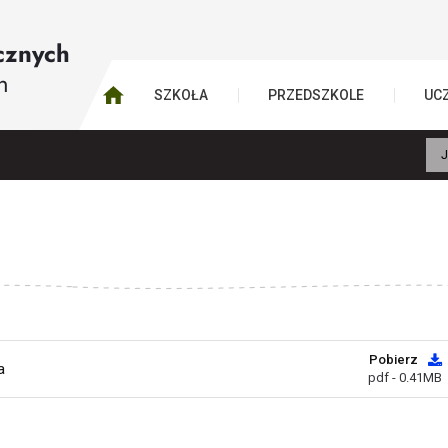
SZKOŁA
PRZEDSZKOLE
UC
J
Pobierz
a
pdf - 0.41MB