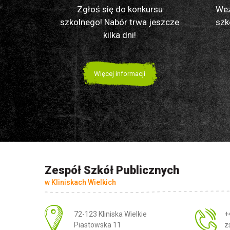
Zgłoś się do konkursu
Weź
szkolnego! Nabór trwa jeszcze
szk
kilka dni!
Więcej informacji
Zespół Szkół Publicznych
w Kliniskach Wielkich
Adres pocztowy:
72-123 Kliniska Wielkie
+
Piastowska 11
z