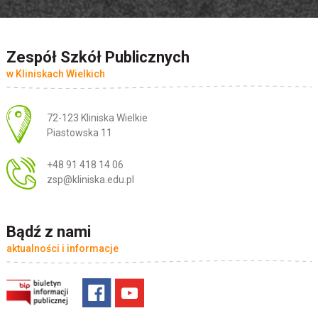
Zespół Szkół Publicznych
w Kliniskach Wielkich
Adres pocztowy:
72-123 Kliniska Wielkie
Piastowska 11
+48 91 418 14 06
zsp@kliniska.edu.pl
Bądź z nami
aktualności i informacje