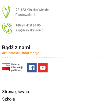
Adres pocztowy:
72-123 Kliniska Wielkie
Piastowska 11
+48 91 418 14 06
zsp@kliniska.edu.pl
Bądź z nami
aktualności i informacje
Strona główna
Szkoła