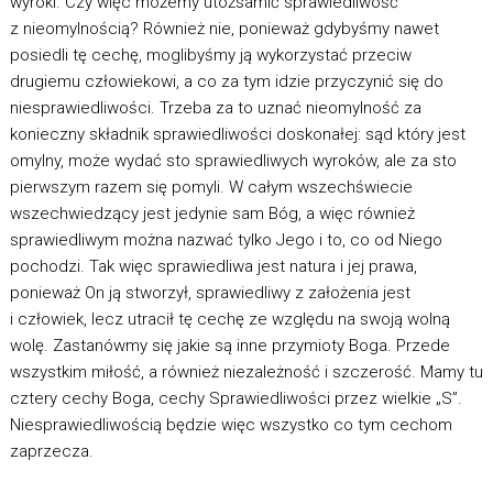
wyroki. Czy więc możemy utożsamić sprawiedliwość
z nieomylnością? Również nie, ponieważ gdybyśmy nawet
posiedli tę cechę, moglibyśmy ją wykorzystać przeciw
drugiemu człowiekowi, a co za tym idzie przyczynić się do
niesprawiedliwości. Trzeba za to uznać nieomylność za
konieczny składnik sprawiedliwości doskonałej: sąd który jest
omylny, może wydać sto sprawiedliwych wyroków, ale za sto
pierwszym razem się pomyli. W całym wszechświecie
wszechwiedzący jest jedynie sam Bóg, a więc również
sprawiedliwym można nazwać tylko Jego i to, co od Niego
pochodzi. Tak więc sprawiedliwa jest natura i jej prawa,
ponieważ On ją stworzył, sprawiedliwy z założenia jest
i człowiek, lecz utracił tę cechę ze względu na swoją wolną
wolę. Zastanówmy się jakie są inne przymioty Boga. Przede
wszystkim miłość, a również niezależność i szczerość. Mamy tu
cztery cechy Boga, cechy Sprawiedliwości przez wielkie „S”.
Niesprawiedliwością będzie więc wszystko co tym cechom
zaprzecza.