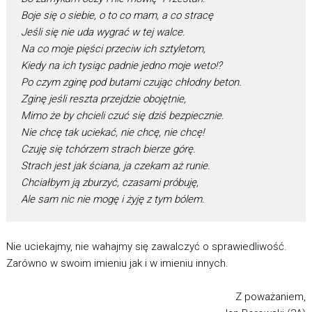
Boje się o siebie, o to co mam, a co stracę
Jeśli się nie uda wygrać w tej walce.
Na co moje pięści przeciw ich sztyletom,
Kiedy na ich tysiąc padnie jedno moje weto!?
Po czym zginę pod butami czując chłodny beton.
Zginę jeśli reszta przejdzie obojętnie,
Mimo że by chcieli czuć się dziś bezpiecznie.
Nie chcę tak uciekać, nie chcę, nie chcę!
Czuję się tchórzem strach bierze górę.
Strach jest jak ściana, ja czekam aż runie.
Chciałbym ją zburzyć, czasami próbuję,
Ale sam nic nie mogę i żyję z tym bólem.
Nie uciekajmy, nie wahajmy się zawalczyć o sprawiedliwość.
Zarówno w swoim imieniu jak i w imieniu innych.
Z poważaniem,