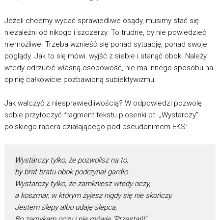
Jeżeli chcemy wydać sprawiedliwe osądy, musimy stać się
niezależni od nikogo i szczerzy. To trudne, by nie powiedzieć
niemożliwe. Trzeba wznieść się ponad sytuację, ponad swoje
poglądy. Jak to się mówi: wyjść z siebie i stanąć obok. Należy
wtedy odrzucić własną osobowość, nie ma innego sposobu na
opinię całkowicie pozbawioną subiektywizmu.
Jak walczyć z niesprawiedliwością? W odpowiedzi pozwolę
sobie przytoczyć fragment tekstu piosenki pt. „Wystarczy”
polskiego rapera działającego pod pseudonimem EKS:
Wystarczy tylko, że pozwolisz na to,
by brat bratu obok podrzynał gardło.
Wystarczy tylko, że zamkniesz wtedy oczy,
a koszmar, w którym żyjesz nigdy się nie skończy.
Jestem ślepy albo udaję ślepca,
Bo zamykam oczy i nie mówię "Przestań!"