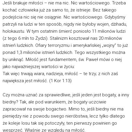
Jeśli brakuje miłości – nie ma nic. Nic wartościowego. Trzeba
kochać człowieka już za samo to, że istnieje. Bez takiego
podejścia nic się nie osiągnie. Nic wartościowego. Gdybyśmy
patrzyli na ludzi w ten sposób, nigdy nie byłoby wojen, dżihadu,
holokaustu. W tym ostatnim śmierć poniosło 11 milionów ludzi
(z tego 6 mln to Żydzi). Stalinizm kosztował nas 20 milionów
istnień ludzkich. Ofiary terroryzmu i amerykańskiej „wojny” to już
ponad 1,3 milionów istnień ludzkich. Tego wszystkiego można
by uniknąć. Miłość jest fundamentem, św. Paweł mówi o niej
jako najważniejszej wartości w życiu:
Tak więc trwają wiara, nadzieja, miłość – te trzy; z nich zaś
największa jest miłość. (1 Kor 1:13)
Czy można uznać za sprawiedliwe, jeśli jeden jest bogaty, a inny
biedny? Tak, ale pod warunkiem, że bogaty uczciwie
zapracował na swoje bogactwo. Mimo to, jeśli biedny nie ma
pieniędzy nie z powodu swego nieróbstwa, lecz tylko dlatego
że koleje losu tak się potoczyły, ten pierwszy powinien go
wesprzeć. Właśnie ze względu na miłość.