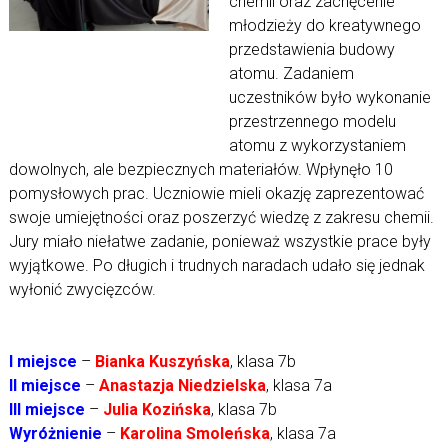
chemii oraz zachęcenie
młodzieży do kreatywnego
przedstawienia budowy
atomu. Zadaniem
uczestników było wykonanie
przestrzennego modelu
atomu z wykorzystaniem
dowolnych, ale bezpiecznych materiałów. Wpłynęło 10
pomysłowych prac. Uczniowie mieli okazję zaprezentować
swoje umiejętności oraz poszerzyć wiedzę z zakresu chemii.
Jury miało niełatwe zadanie, ponieważ wszystkie prace były
wyjątkowe. Po długich i trudnych naradach udało się jednak
wyłonić zwycięzców.
I miejsce
–
Bianka Kuszyńska
, klasa 7b
II miejsce
–
Anastazja Niedzielska
, klasa 7a
III miejsce
–
Julia Kozińska
, klasa 7b
Wyróżnienie
–
Karolina Smoleńska
, klasa 7a