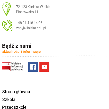
Adres pocztowy:
72-123 Kliniska Wielkie
Piastowska 11
+48 91 418 14 06
zsp@kliniska.edu.pl
Bądź z nami
aktualności i informacje
Strona główna
Szkoła
Przedszkole