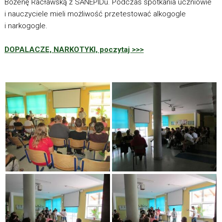
Bożenę Racławską z SANEPIDu. Podczas spotkania uczniowie
i nauczyciele mieli możliwość przetestować alkogogle
i narkogogle.
DOPALACZE, NARKOTYKI, poczytaj >>>