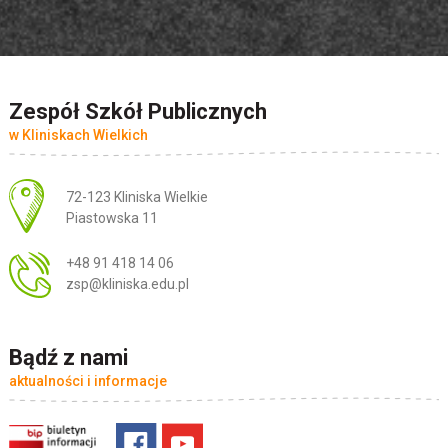
Zespół Szkół Publicznych
w Kliniskach Wielkich
Adres pocztowy:
72-123 Kliniska Wielkie
Piastowska 11
+48 91 418 14 06
zsp@kliniska.edu.pl
Bądź z nami
aktualności i informacje