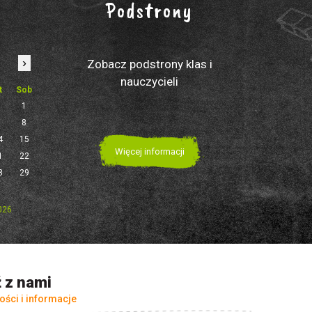
Podstrony
›
Zobacz podstrony klas i
nauczycieli
t
Sob
1
7
8
4
15
Więcej informacji
1
22
8
29
2026
 z nami
ości i informacje