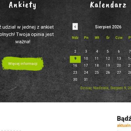
Ankiety
Kalendarz
‹
 udział w jednej z ankiet
Sierpień 2026
olnych! Twoja opinia jest
Ndz
Pn
Wt
Śr
Czw
P
ważna!
2
3
4
5
6
9
10
11
12
13
1
Więcej informacji
16
17
18
19
20
2
23
24
25
26
27
2
30
31
Dzisiaj: Niedziela, Sierpień 9, 
Bądź
aktualn