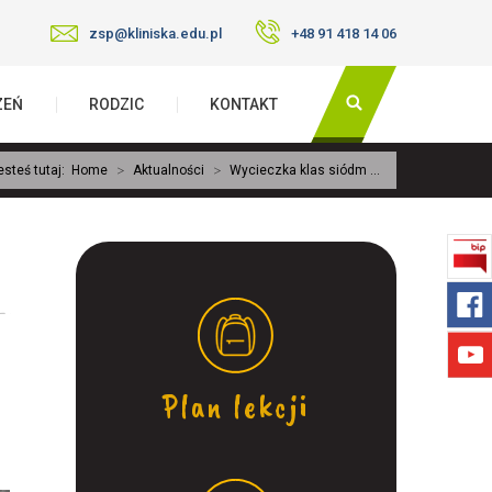
zsp@kliniska.edu.pl
+48 91 418 14 06
ZEŃ
RODZIC
KONTAKT
>
>
esteś tutaj:
Home
Aktualności
Wycieczka klas siódm ...
Plan lekcji