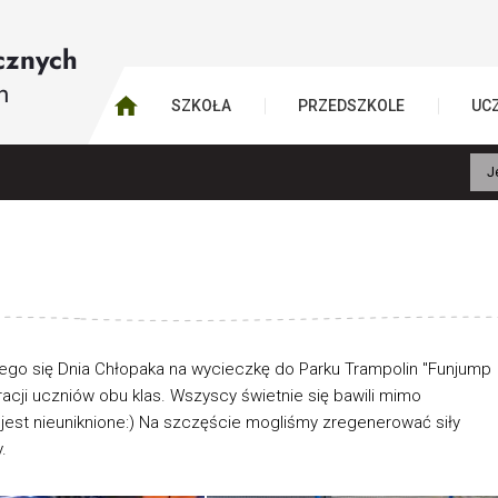
SZKOŁA
PRZEDSZKOLE
UC
J
jącego się Dnia Chłopaka na wycieczkę do Parku Trampolin "Funjump
racji uczniów obu klas. Wszyscy świetnie się bawili mimo
est nieuniknione:) Na szczęście mogliśmy zregenerować siły
.