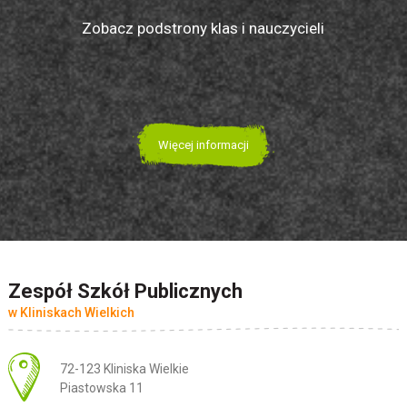
Zobacz podstrony klas i nauczycieli
Więcej informacji
Zespół Szkół Publicznych
w Kliniskach Wielkich
Adres pocztowy:
72-123 Kliniska Wielkie
Piastowska 11